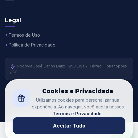
Legal
Termos de Uso
Política de Privacidade
Rodovia José Carlos Daux, 1953 Loja 2, Térreo. Florianópolis
/ SC
Cookies e Privacidade
Utilizamos cookies para personalizar sua
experiência. Ao navegar, você aceita nossos
© 2026 Rental Beauty. Todos os direitos reservados.
Termos
e
Privacidade
.
Desenvolvido com
❤
pelo Grupo
Fábrica da Net
Aceitar Tudo